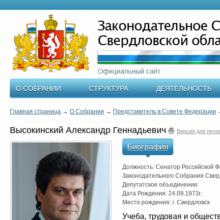
О СОБРАНИИ
СТРУКТУРА
ДЕЯТЕЛЬНОСТЬ
Главная страница
→
О Собрании
→
Представитель в Совете Федерации
Высокинский Александр Геннадьевич
Версия для печа
Биография
Должность: Сенатор Российской Ф
Законодательного Собрания Свер
Депутатское объединение:
Дата Рождения: 24.09.1973г.
Место рождения: г. Свердловск
Учеба, трудовая и общест