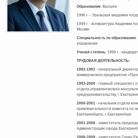
Образование
: Высшее
1996 г. – Уральская академия гос
1999 г. - аспирантура Академии г
Москве
Специальность по образованию
:
управление
Ученая степень
: 1999 г. - кандид
ТРУДОВАЯ ДЕЯТЕЛЬНОСТЬ:
1992-1993
- генеральный директо
коммерческого предприятия «Прогр
1993-2000
- главный специалист о
отдела управленческого консульт
предпринимательству, г. Екатерин
2000-2001
- начальник отдела ко
привлекательности комитета по э
Екатеринбурга, г. Екатеринбург
2001-2008
- заместитель председа
Администрации города Екатеринбу
2008-2009
- заместитель Главы Ек