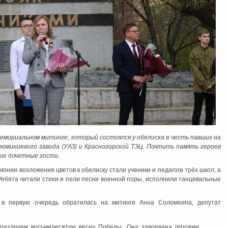
емориальном митинге, который состоялся у обелиска в честь павших на
юминиевого завода (УАЗ) и Красногорской ТЭЦ. Почтить память героев
гие почетные гости.
нии возложения цветов к обелиску стали ученики и педагоги трёх школ, а
 Ребята читали стихи и пели песни военной поры, исполнили танцевальные
в первую очередь обратилась на митинге Анна Соломеина, депутат
празднуем восьмидесятую весну Победы. Она завоевана героями,