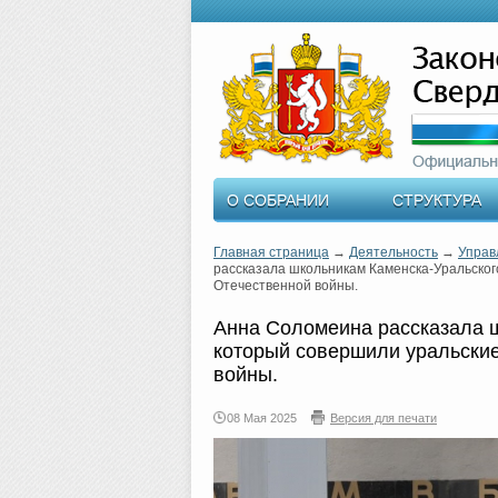
О СОБРАНИИ
СТРУКТУРА
Главная страница
→
Деятельность
→
Управ
рассказала школьникам Каменска-Уральског
Отечественной войны.
Анна Соломеина рассказала ш
который совершили уральски
войны.
08 Мая 2025
Версия для печати