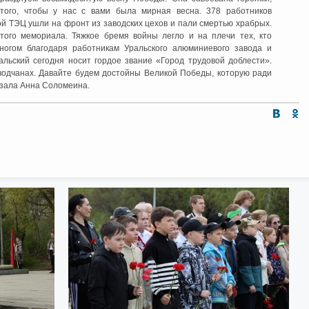
того, чтобы у нас с вами была мирная весна. 378 работников
ой ТЭЦ ушли на фронт из заводских цехов и пали смертью храбрых.
того мемориала. Тяжкое бремя войны легло и на плечи тех, кто
многом благодаря работникам Уральского алюминиевого завода и
льский сегодня носит гордое звание «Город трудовой доблести».
аводчанах. Давайте будем достойны Великой Победы, которую ради
казала Анна Соломеина.
Интернет приемная