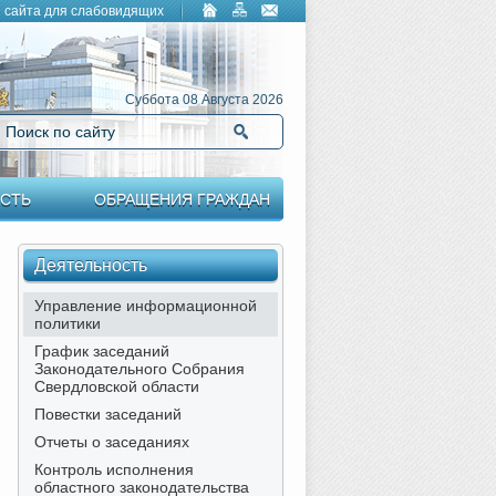
 сайта для слабовидящих
Суббота 08 Августа 2026
Поиск по сайту
Найти
СТЬ
ОБРАЩЕНИЯ ГРАЖДАН
Деятельность
Управление информационной
политики
График заседаний
Законодательного Собрания
Свердловской области
Повестки заседаний
Отчеты о заседаниях
Контроль исполнения
областного законодательства