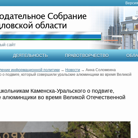
Версия
ДЕЯТЕЛЬНОСТЬ
ПРАВОТВОРЧЕСТВО
ОБЛА
ление информационной политики
→
Новости
→
Анна Соломеина
о о подвиге, который совершили уральские алюминщики во время Великой
кольникам Каменска-Уральского о подвиге,
е алюминщики во время Великой Отечественной