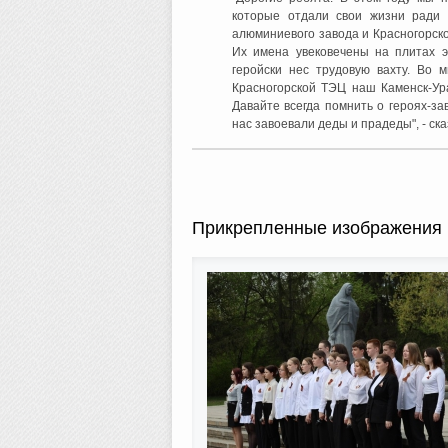
которые отдали свои жизни ради 
алюминиевого завода и Красногорск
Их имена увековечены на плитах э
геройски нес трудовую вахту. Во 
Красногорской ТЭЦ наш Каменск-Ура
Давайте всегда помнить о героях-з
нас завоевали деды и прадеды", - с
Прикрепленные изображения