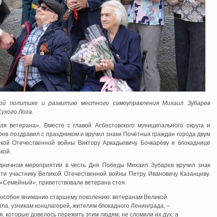
ой политике и развитию местного самоуправления Михаил Зубарев
ухого Лога.
я ветерана». Вместе с главой Асбестовского муниципального округа и
в поздравил с праздником и вручил знаки Почётных граждан города двум
икой Отечественной войны Виктору Аркадьевичу Бочкарёву и блокаднице
кой.
дничном мероприятии в честь Дня Победы Михаил Зубарев вручил знак
ти участнику Великой Отечественной войны Петру Ивановичу Казанцеву.
«Семейный», приветствовали ветерана стоя.
 особое внимание старшему поколению: ветеранам Великой
ла, узникам концлагерей, жителям блокадного Ленинграда, –
, которые довелось пережить этим людям, не сломили их дух, а