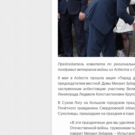
Председатель комитета по региональн
поздравил ветеранов войны из Асбеста и С
9 мая в Асбесте прошла акция «Парад дл
председателем местной Думы Михаил Зубаре
заслуженным асбестовцам: участнику Вел
Ленинграда Людмиле Константиновне Крупс
В Сухом Логу на большом городском праз
Почётного гражданина Свердловской облас
Сухоложцы, пришедшие на праздник в парк 
«В эти праздничные дни мы уделяем
Отечественной войны, труженикам ты
говорит Михаил Зубарев. – Испытания