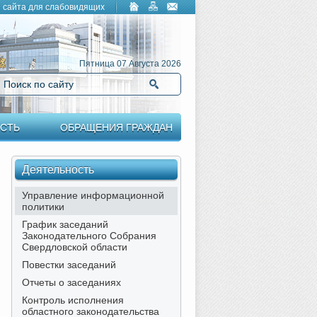
 сайта для слабовидящих
Пятница 07 Августа 2026
Поиск по сайту
Найти
СТЬ
ОБРАЩЕНИЯ ГРАЖДАН
Деятельность
Управление информационной
политики
График заседаний
Законодательного Собрания
Свердловской области
Повестки заседаний
Отчеты о заседаниях
Контроль исполнения
областного законодательства