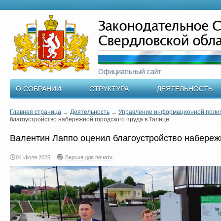
О СОБРАНИИ
СТРУКТУРА
ДЕЯТЕЛЬНОСТЬ
Главная страница
→
Деятельность
→
Управление информационной поли
благоустройство набережной городского пруда в Талице
Валентин Лаппо оценил благоустройство набережн
04 Июля 2025
Версия для печати