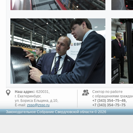
Наш адрес:
620031,
Сектор по работе
г. Екатеринбург,
с обращениями граждан
ул. Бориса Ельцина, д.10,
+7 (343) 354−75−49,
E-mail:
zsso@zsso.ru
+7 (343) 354−75−75
Законодательное Cобрание Свердловской области © 2026