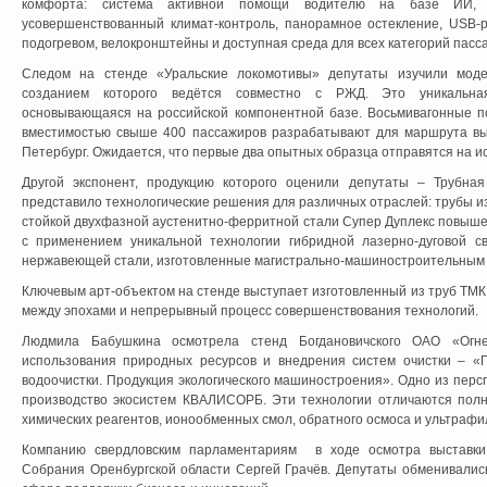
комфорта: система активной помощи водителю на базе ИИ, с
усовершенствованный климат-контроль, панорамное остекление, USB-р
подогревом, велокронштейны и доступная среда для всех категорий пасс
Следом на стенде «Уральские локомотивы» депутаты изучили модел
созданием которого ведётся совместно с РЖД. Это уникальная
основывающаяся на российской компонентной базе. Восьмивагонные п
вместимостью свыше 400 пассажиров разрабатывают для маршрута выс
Петербург. Ожидается, что первые два опытных образца отправятся на ис
Другой экспонент, продукцию которого оценили депутаты – Трубная
представило технологические решения для различных отраслей: трубы и
стойкой двухфазной аустенитно-ферритной стали Супер Дуплекс повыше
с применением уникальной технологии гибридной лазерно-дуговой с
нержавеющей стали, изготовленные магистрально-машиностроительным д
Ключевым арт-объектом на стенде выступает изготовленный из труб ТМК
между эпохами и непрерывный процесс совершенствования технологий.
Людмила Бабушкина осмотрела стенд Богдановичского ОАО «Огне
использования природных ресурсов и внедрения систем очистки – «
водоочистки. Продукция экологического машиностроения». Одно из пе
производство экосистем КВАЛИСОРБ. Эти технологии отличаются пол
химических реагентов, ионообменных смол, обратного осмоса и ультрафи
Компанию свердловским парламентариям в ходе осмотра выставки 
Собрания Оренбургской области Сергей Грачёв. Депутаты обменивалис