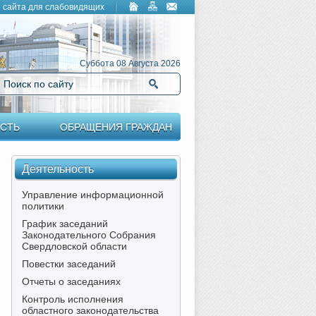
 сайта для слабовидящих
Суббота 08 Августа 2026
Поиск по сайту
Найти
СТЬ
ОБРАЩЕНИЯ ГРАЖДАН
Деятельность
Управление информационной
политики
График заседаний
Законодательного Собрания
Свердловской области
Повестки заседаний
Отчеты о заседаниях
Контроль исполнения
областного законодательства