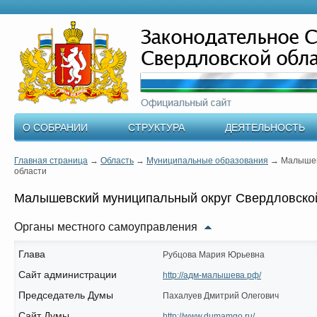
О СОБРАНИИ
СТРУКТУРА
ДЕЯТЕЛЬНОСТЬ
Главная страница
→
Область
→
Муниципальные образования
→
Малышев
области
Малышевский муниципальный округ Свердловско
Органы местного самоуправления
Глава
Рубцова Мария Юрьевна
Сайт администрации
http://адм-малышева.рф/
Председатель Думы
Пахалуев Дмитрий Олегович
Сайт Думы
http://www.dumamgo.ru/