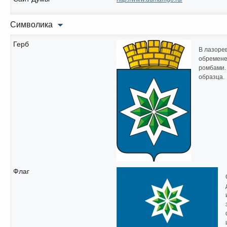
Символика
Герб
В лазоре
обремене
ромбами.
образца.
Флаг