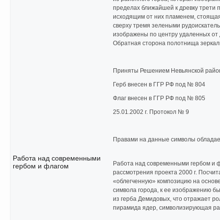
пределах ближайшей к древку трети 
исходящим от них пламенем, стояща
сверху тремя зелеными рудоискатель
изображены по центру удаленных от 
Обратная сторона полотнища зеркал
Приняты Решением Невьянской районн
Герб внесен в ГГР РФ под № 804
Флаг внесен в ГГР РФ под № 805
25.01.2002 г. Протокол № 9
Правами на данные символы облада
Работа над современными
Работа над современными гербом и фл
гербом и флагом
рассмотрения проекта 2000 г. Посчит
«облегченную» композицию на основе
символа города, к ее изображению б
из герба Демидовых, что отражает рол
пирамида ядер, символизирующая ра