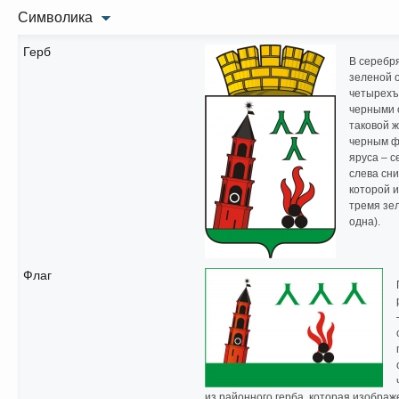
Символика
Герб
В серебря
зеленой 
четырехъ
черными о
таковой 
черным ф
яруса – 
слева сни
которой и
тремя зе
одна).
Флаг
из районного герба, которая изображ