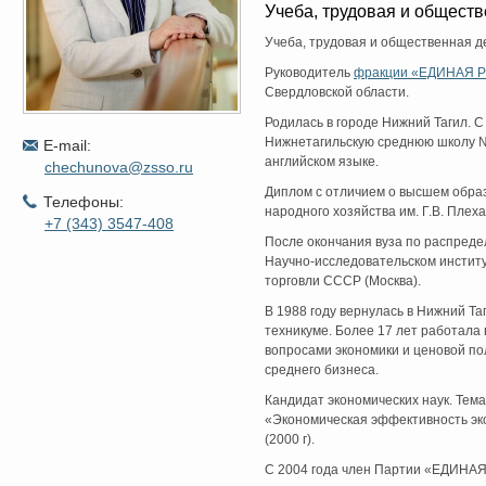
Учеба, трудовая и обществ
Учеба, трудовая и общественная д
Руководитель
фракции «ЕДИНАЯ 
Свердловской области.
Родилась в городе Нижний Тагил. 
Нижнетагильскую среднюю школу №
E-mail:
английском языке.
chechunova@zsso.ru
Диплом с отличием о высшем образ
Телефоны:
народного хозяйства им. Г.В. Плеха
+7 (343) 3547-408
После окончания вуза по распред
Научно-исследовательском инстит
торговли СССР (Москва).
В 1988 году вернулась в Нижний Та
техникуме. Более 17 лет работала 
вопросами экономики и ценовой по
среднего бизнеса.
Кандидат экономических наук. Тем
«Экономическая эффективность эк
(2000 г).
С 2004 года член Партии «ЕДИНА