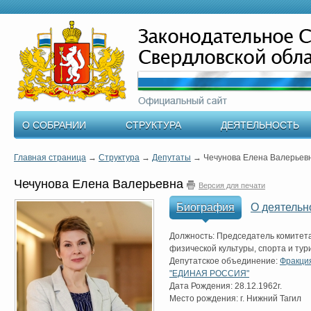
О СОБРАНИИ
СТРУКТУРА
ДЕЯТЕЛЬНОСТЬ
Главная страница
→
Структура
→
Депутаты
→
Чечунова Елена Валерьев
Чечунова Елена Валерьевна
Версия для печати
Биография
О деятельн
Должность: Председатель комитет
физической культуры, спорта и тур
Депутатское объединение:
Фракци
"ЕДИНАЯ РОССИЯ"
Дата Рождения: 28.12.1962г.
Место рождения: г. Нижний Тагил