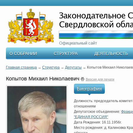
О СОБРАНИИ
СТРУКТУРА
ДЕЯТЕЛЬНОСТЬ
Главная страница
→
Структура
→
Депутаты
→
Копытов Михаил Николаев
Копытов Михаил Николаевич
Версия для печати
Биография
Должность: председатель комитет
отношениям
Депутатское объединение:
Фракци
"ЕДИНАЯ РОССИЯ"
Дата Рождения: 16.11.1956г.
Место рождения: д. Калиновка Кр