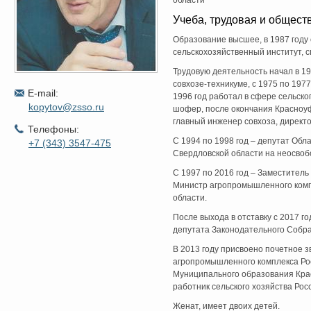
области
Учеба, трудовая и общест
Образование высшее, в 1987 году
сельскохозяйственный институт, 
Трудовую деятельность начал в 1
совхозе-техникуме, с 1975 по 1977
E-mail:
1996 год работал в сфере сельско
kopytov@zsso.ru
шофер, после окончания Красноуф
главный инженер совхоза, директо
Телефоны:
С 1994 по 1998 год – депутат Об
+7 (343) 3547-475
Свердловской области на неосвоб
С 1997 по 2016 год – Заместител
Министр агропромышленного комп
области.
После выхода в отставку с 2017 г
депутата Законодательного Собра
В 2013 году присвоено почетное 
агропромышленного комплекса Рос
Муниципального образования Кра
работник сельского хозяйства Ро
Женат, имеет двоих детей.