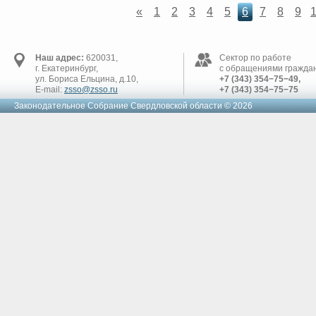
«
1
2
3
4
5
6
7
8
9
Наш адрес:
620031,
Сектор по работе
г. Екатеринбург,
с обращениями граждан
ул. Бориса Ельцина, д.10,
+7 (343) 354−75−49,
E-mail:
zsso@zsso.ru
+7 (343) 354−75−75
Законодательное Cобрание Свердловской области © 2026