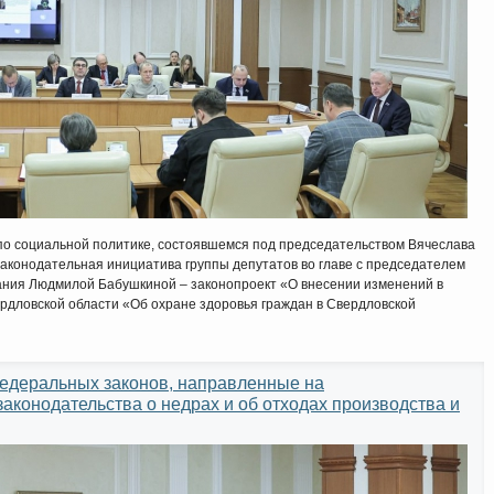
по социальной политике, состоявшемся под председательством Вячеслава
законодательная инициатива группы депутатов во главе с председателем
ния Людмилой Бабушкиной – законопроект «О внесении изменений в
ердловской области «Об охране здоровья граждан в Свердловской
едеральных законов, направленные на
аконодательства о недрах и об отходах производства и