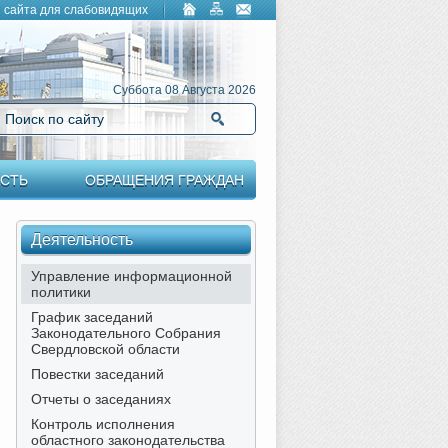
 сайта для слабовидящих
Суббота 08 Августа 2026
Поиск по сайту
Найти
СТЬ
ОБРАЩЕНИЯ ГРАЖДАН
Деятельность
Управление информационной
политики
График заседаний
Законодательного Собрания
Свердловской области
Повестки заседаний
Отчеты о заседаниях
Контроль исполнения
областного законодательства