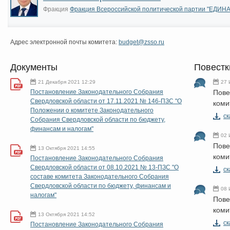
Фракция
Фракция Всероссийской политической партии "ЕДИ
Адрес электронной почты комитета:
budget@zsso.ru
Документы
Повестк
21 Декабря 2021 12:29
27 
Постановление Законодательного Собрания
Пове
Свердловской области от 17.11.2021 № 146-ПЗС "О
коми
Положении о комитете Законодательного
cк
Собрания Свердловской области по бюджету,
финансам и налогам"
02 
Пове
13 Октября 2021 14:55
коми
Постановление Законодательного Собрания
Свердловской области от 08.10.2021 № 13-ПЗС "О
cк
составе комитета Законодательного Собрания
Свердловской области по бюджету, финансам и
08 
налогам"
Пове
коми
13 Октября 2021 14:52
cк
Постановление Законодательного Собрания