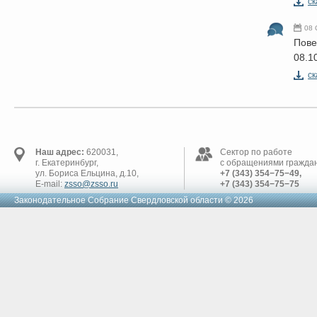
cк
08 
Пове
08.1
cк
Наш адрес:
620031,
Сектор по работе
г. Екатеринбург,
с обращениями граждан
ул. Бориса Ельцина, д.10,
+7 (343) 354−75−49,
E-mail:
zsso@zsso.ru
+7 (343) 354−75−75
Законодательное Cобрание Свердловской области © 2026