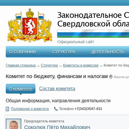
О СОБРАНИИ
СТРУКТУРА
ДЕЯТЕЛЬНОСТЬ
Главная страница
→
Структура
→
Комитеты и комиссии
→
Комитет по бю
Комитет по бюджету, финансам и налогам
Версия дл
О комитете
Состав комитета
Общая информация, направления деятельности
Положение о комитете
Телефон
+7(343)3547-431
Председатель комитета
Соколюк Пётр Михайлович