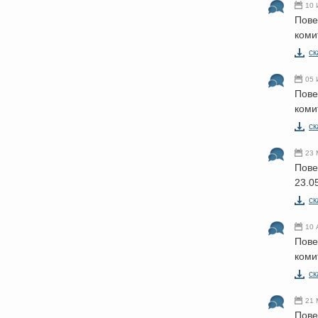
10 
Пове
коми
cк
05 
Пове
коми
cк
23 
Пове
23.0
cк
10 
Пове
коми
cк
21 
Пове