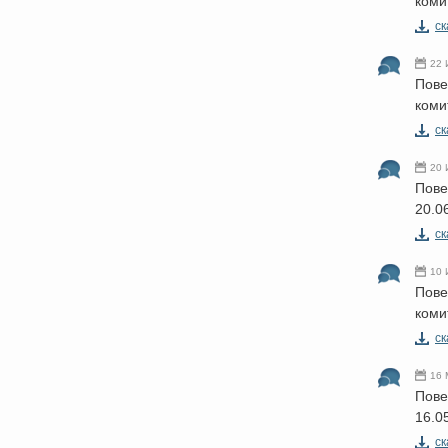
коми
cк
22 
Пове
коми
cк
20 
Пове
20.0
cк
10 
Пове
коми
cк
16 
Пове
16.0
cк