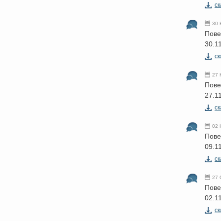
cк
30 
Пове
30.1
cк
27 
Пове
27.1
cк
02 
Пове
09.1
cк
27 
Пове
02.1
cк