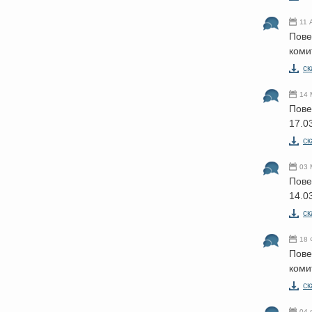
11 
Пове
коми
cк
14 
Пове
17.0
cк
03 
Пове
14.0
cк
18 
Пове
коми
cк
04 